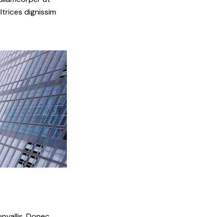
ltrices dignissim
onvallis. Donec