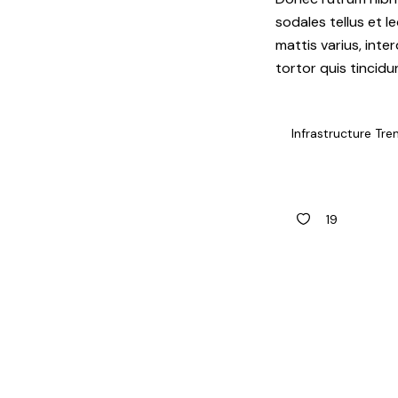
sodales tellus et l
mattis varius, inte
tortor quis tincidu
Infrastructure Tre
19