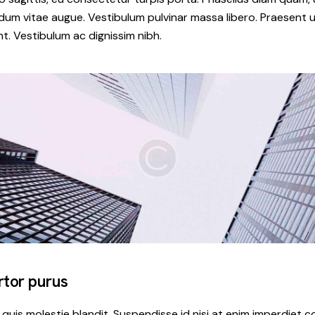
rdum vitae augue. Vestibulum pulvinar massa libero. Praesent u
nt. Vestibulum ac dignissim nibh.
rtor purus
uis molestie blandit. Suspendisse id nisi at enim imperdiet c