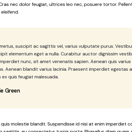
ras nec dolor feugiat, ultrices leo nec, posuere tortor. Pel
eleifend.
etus, suscipit ac sagittis vel, varius vulputate purus. Vestibu
ipit elementum eget a nulla. Curabitur auctor dignissim vesti
imperdiet nunc, sit amet venenatis sapien. Aenean quis varius 
. Aenean blandit varius lacinia. Praesent imperdiet egestas al
s ex quis feugiat malesuada.
ie Green
uis molestie blandit. Suspendisse id nisi at enim imperdiet c
eo sagittis, eu consectetur turpis porta. Phasellus diam quam,