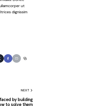
 ullamcorper ut
ltrices dignissim
NEXT
faced by building
ow to solve them