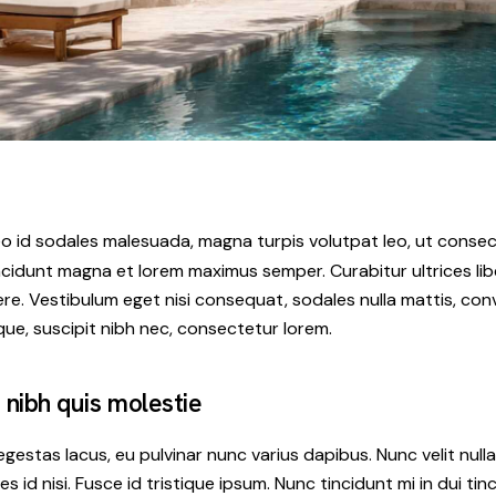
, leo id sodales malesuada, magna turpis volutpat leo, ut conse
ncidunt magna et lorem maximus semper. Curabitur ultrices lib
e. Vestibulum eget nisi consequat, sodales nulla mattis, conv
sque, suscipit nibh nec, consectetur lorem.
nibh quis molestie
egestas lacus, eu pulvinar nunc varius dapibus. Nunc velit nulla
es id nisi. Fusce id tristique ipsum. Nunc tincidunt mi in dui ti