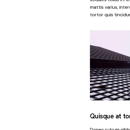
mattis varius, inte
tortor quis tincidu
Quisque at to
Donec rutrum nibh q