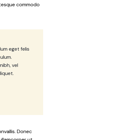
lentesque commodo
lum eget felis
bulum.
nibh, vel
iquet.
onvallis. Donec
 ullamcorper ut