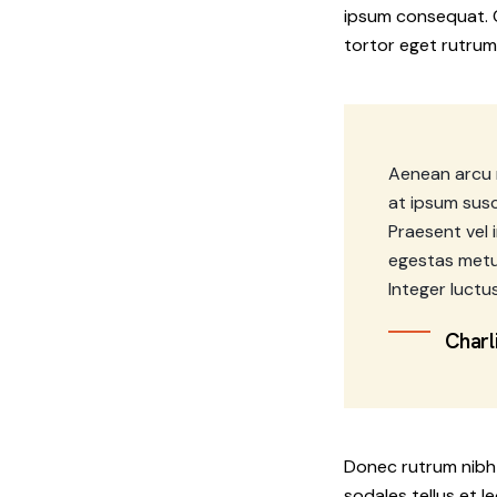
ipsum consequat. C
tortor eget rutrum 
Aenean arcu m
at ipsum susc
Praesent vel 
egestas metus
Integer luctu
Charl
Donec rutrum nibh q
sodales tellus et l