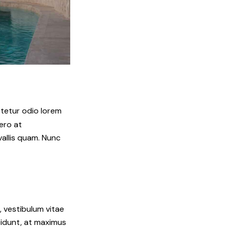
ctetur odio lorem
ero at
allis quam. Nunc
, vestibulum vitae
ncidunt, at maximus